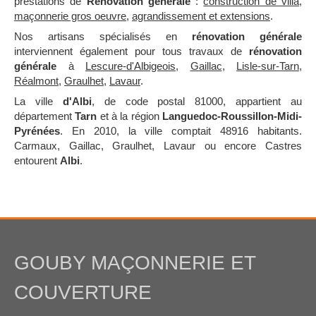
prestations de
Rénovation générale
:
construction de villa
,
maçonnerie gros oeuvre
,
agrandissement et extensions
.
Nos artisans spécialisés en
rénovation générale
interviennent également pour tous travaux de
rénovation
générale
à
Lescure-d'Albigeois
,
Gaillac
,
Lisle-sur-Tarn
,
Réalmont
,
Graulhet
,
Lavaur
.
La ville
d'Albi
, de code postal 81000, appartient au
département
Tarn
et à la région
Languedoc-Roussillon-Midi-
Pyrénées
. En 2010, la ville comptait 48916 habitants.
Carmaux, Gaillac, Graulhet, Lavaur ou encore Castres
entourent
Albi
.
GOUBY MAÇONNERIE ET
COUVERTURE